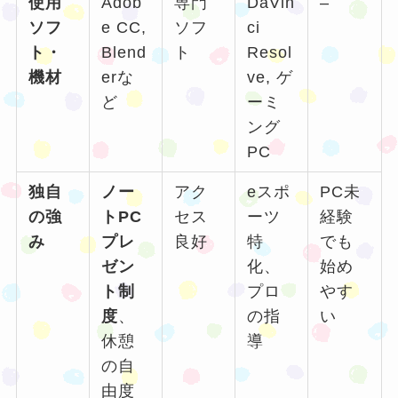
使用
Adob
専門
DaVin
–
ソフ
e CC,
ソフ
ci
ト・
Blend
ト
Resol
機材
erな
ve, ゲ
ど
ーミ
ング
PC
独自
ノー
アク
eスポ
PC未
の強
トPC
セス
ーツ
経験
み
プレ
良好
特
でも
ゼン
化、
始め
ト制
プロ
やす
度
、
の指
い
休憩
導
の自
由度