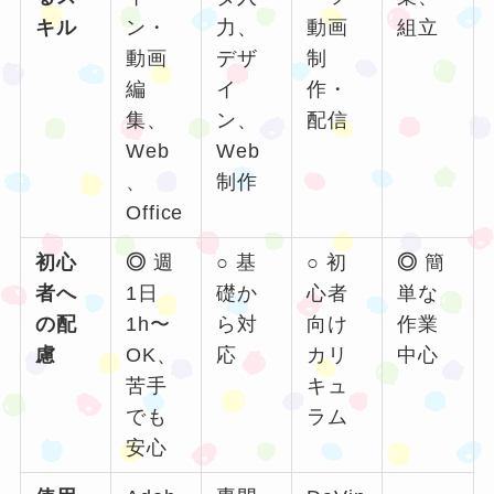
キル
ン・
力、
動画
組立
動画
デザ
制
編
イ
作・
集、
ン、
配信
Web
Web
、
制作
Office
初心
◎
週
○
基
○
初
◎
簡
者へ
1日
礎か
心者
単な
の配
1h〜
ら対
向け
作業
慮
OK、
応
カリ
中心
苦手
キュ
でも
ラム
安心