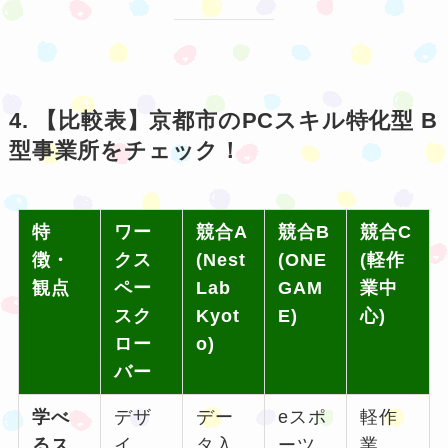
4. 【比較表】京都市のPCスキル特化型 B
型事業所をチェック！
特
ワー
競合A
競合B
競合C
徴・
クス
(Nest
(ONE
(軽作
観点
ペー
Lab
GAM
業中
スク
Kyot
E)
心)
ロー
o)
バー
学べ
デザ
デー
eスポ
軽作
るス
イ
タ入
ーツ
業、