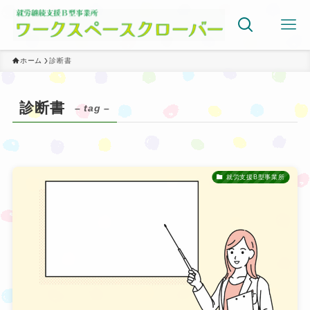
ホーム
診断書
診断書
– tag –
就労支援B型事業所